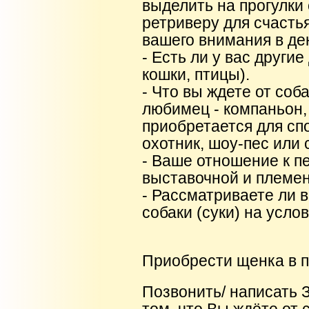
выделить на прогулки 
ретриверу для счасть
вашего внимания в де
- Есть ли у вас други
кошки, птицы).
- Что вы ждете от соб
любимец - компаньон,
приобретается для спо
охотник, шоу-пес или 
- Ваше отношение к п
выставочной и племе
- Рассматриваете ли 
собаки (суки) на усло
Приобрести щенка в 
Позвонить/ написать З