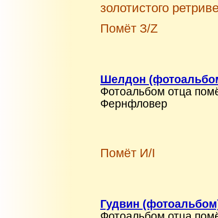
золотистого ретрив
Помёт З/Z
Шелдон (фотоальбо
Фотоальбом отца помё
Фернфловер
Помёт И/I
Гудвин (фотоальбом
Фотоальбом отца пом