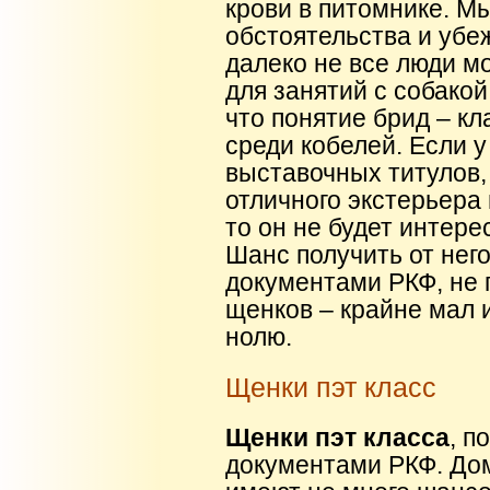
крови в питомнике. М
обстоятельства и убе
далеко не все люди мо
для занятий с собако
что понятие брид – кл
среди кобелей. Если у
выставочных титулов,
отличного экстерьера
то он не будет интере
Шанс получить от него
документами РКФ, не 
щенков – крайне мал 
нолю.
Щенки пэт класс
Щенки пэт класса
, п
документами РКФ. До